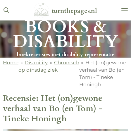
Ga
turnthepages.nl
direct
BOOKS &
naar
de
DISABILITY
hoofdinhoud
boekrecensies met disability representatie
Home
»
Disability
»
Chronisch
»
Het (on)gewone
op dinsdag
ziek
verhaal van Bo (en
Tom) - Tineke
Honingh
Recensie: Het (on)gewone
verhaal van Bo (en Tom) -
Tineke Honingh