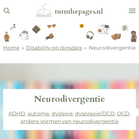
Ga
turnthepages.nl
direct
naar
de
hoofdinhoud
Home
»
Disability op dinsdag
»
Neurodivergentie
Neurodivergentie
ADHD
,
autisme
,
dyslexie
,
dyspraxie/DCD
,
OCD
,
andere vormen van neurodivergentie