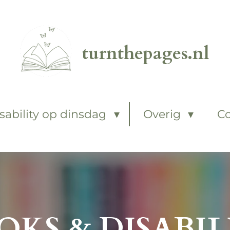
turnthepages.nl
sability op dinsdag
Overig
C
OKS & DISABIL