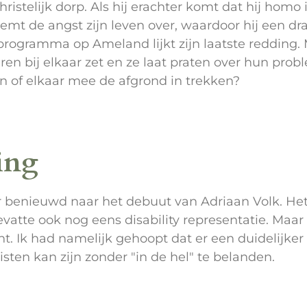
hristelijk dorp. Als hij erachter komt dat hij homo 
mt de angst zijn leven over, waardoor hij een dr
rogramma op Ameland lijkt zijn laatste redding. M
en bij elkaar zet en ze laat praten over hun prob
en of elkaar mee de afgrond in trekken?
ing
r benieuwd naar het debuut van Adriaan Volk. Het 
atte ook nog eens disability representatie. Maar
ht. Ik had namelijk gehoopt dat er een duidelij
isten kan zijn zonder "in de hel" te belanden.