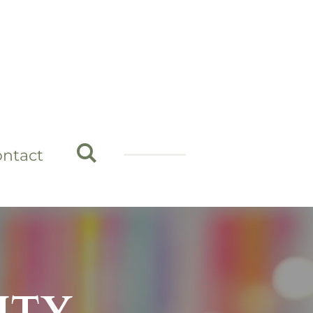
ontact
ITY