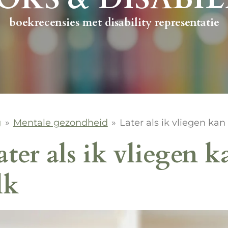
boekrecensies met disability representatie
g
»
Mentale gezondheid
»
Later als ik vliegen kan
ter als ik vliegen k
lk