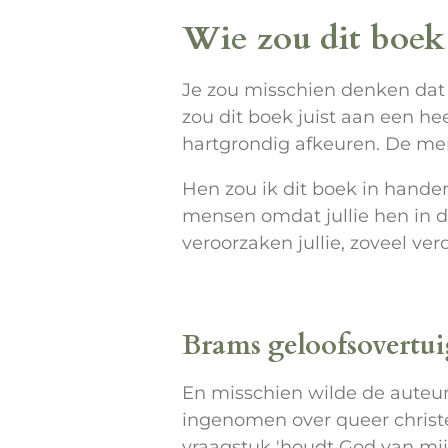
Wie zou dit boek
Je zou misschien denken dat i
zou dit boek juist aan een he
hartgrondig afkeuren. De men
Hen zou ik dit boek in hande
mensen omdat jullie hen in d
veroorzaken jullie, zoveel ver
Brams geloofsovertu
En misschien wilde de auteur
ingenomen over queer christen
vraagstuk 'houdt God van mij a