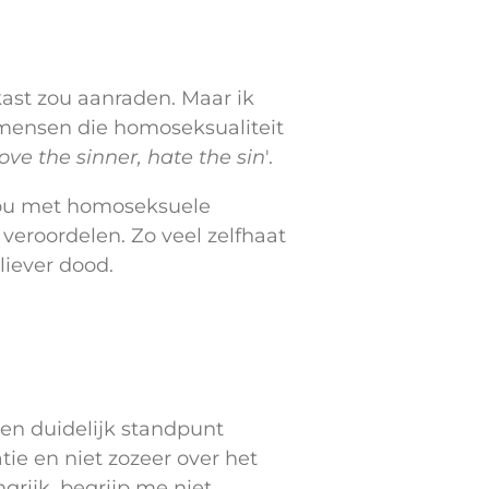
kast zou aanraden. Maar ik
' mensen die homoseksualiteit
love the sinner, hate the sin
'.
 nou met homoseksuele
eroordelen. Zo veel zelfhaat
liever dood.
een duidelijk standpunt
tie en niet zozeer over het
ngrijk, begrijp me niet