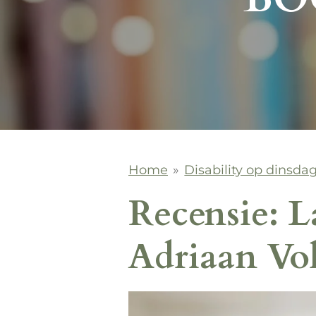
Home
»
Disability op dinsda
Recensie: La
Adriaan Vo