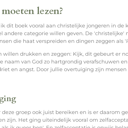
 moeten lezen?
k dit boek vooral aan christelijke jongeren in de 
el andere categorie willen geven. De 'christelijke
sen die haat verspreiden en dingen zeggen als '
n willen drukken en zeggen: Kijk, dit gebeurt er
e naam van God zo hartgrondig verafschuwen en v
driet en angst. Door jullie overtuiging zijn mensen 
iging
 deze groep ook juist bereiken en is er daarom g
 zijn. Het ging uiteindelijk vooral om zelfaccepta
ls ik queer ben'. En zelfacceptatie is onwijs bela