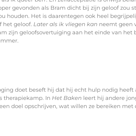
per gevonden als Bram dicht bij zijn geloof zou st
zou houden. Het is daarentegen ook heel begrijpel
f het geloof.
Later als ik vliegen kan
neemt geen v
ram zijn geloofsovertuiging aan het einde van het
jammer.
g doet beseft hij dat hij echt hulp nodig heeft als
s therapiekamp. In
Het Baken
leert hij andere j
en doel opschrijven, wat willen ze bereiken met d