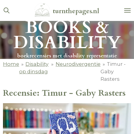
Ga
turnthepages.nl
direct
BOOKS &
naar
de
DISABILITY
hoofdinhoud
boekrecensies met disability representatie
Home
»
Disability
»
Neurodivergentie
»
Timur -
op dinsdag
Gaby
Rasters
Recensie: Timur - Gaby Rasters