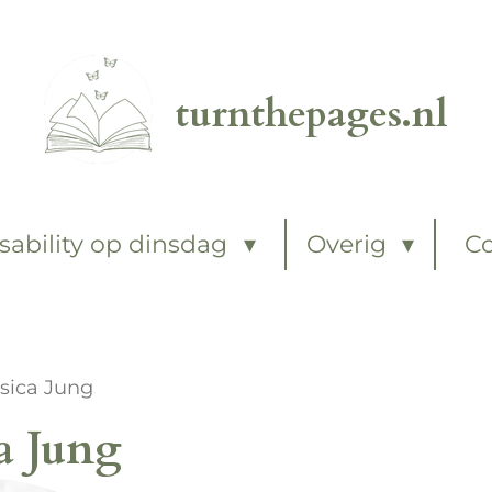
turnthepages.nl
sability op dinsdag
Overig
C
ssica Jung
ca Jung