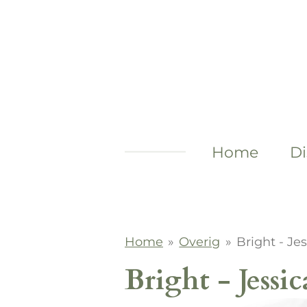
Ga
direct
naar
de
hoofdinhoud
Home
Di
Home
»
Overig
»
Bright - Je
Bright - Jessi