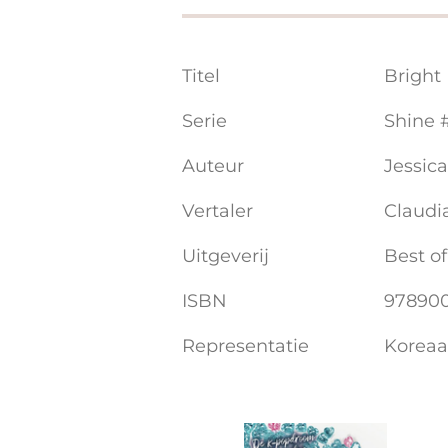
Titel
Bright
Serie
Shine 
Auteur
Jessic
Vertaler
Claudi
Uitgeverij
Best of
ISBN
97890
Representatie
Koreaa