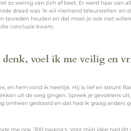
el zo weinig van zich af beet. Er werd haar van al
ode draad was 'ik wil niemand teleurstellen' en d
en tevreden houden en dat moet je ook niet willen
t die conclusie kwam.
 denk, voel ik me veilig en vri
 en hem vond ik heerlijk. Hij is lief en steunt Ra
kken uit de weg gingen. Spreek je gevoelens uit, 
ng omheen gedraaid en dat had ik graag anders g
sde me ook. 300 pagina's. Voor mijn idee had dit 