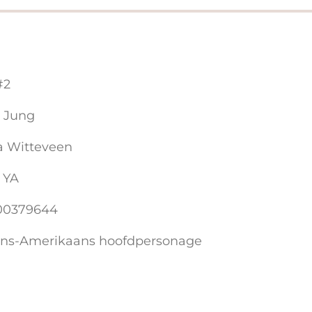
#2
a Jung
a Witteveen
 YA
00379644
ns-Amerikaans hoofdpersonage