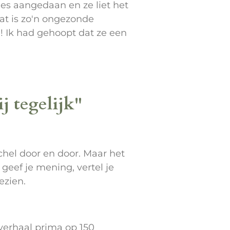
les aangedaan en ze liet het
at is zo'n ongezonde
! Ik had gehoopt dat ze een
j tegelijk"
chel door en door. Maar het
geef je mening, vertel je
ezien.
verhaal prima op 150