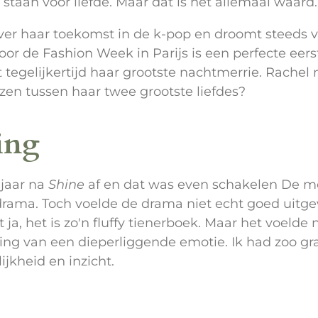
 staan voor liefde. Maar dat is het allemaal waard
over haar toekomst in de k-pop en droomt steeds 
voor de Fashion Week in Parijs is een perfecte ee
at tegelijkertijd haar grootste nachtmerrie. Rach
zen tussen haar twee grootste liefdes?
ing
 jaar na
Shine
af en dat was even schakelen De m
i drama. Toch voelde de drama niet echt goed uit
nt ja, het is zo'n fluffy tienerboek. Maar het voe
ing van een dieperliggende emotie. Ik had zoo gr
jkheid en inzicht.