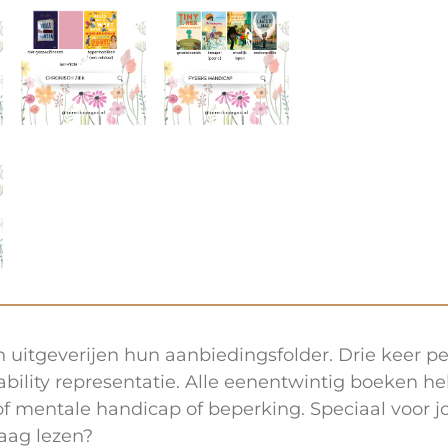
 uitgeverijen hun aanbiedingsfolder. Drie keer per j
bility representatie. Alle eenentwintig boeken h
 mentale handicap of beperking. Speciaal voor jou
raag lezen?