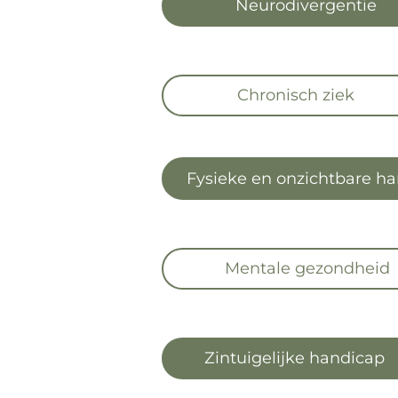
Neurodivergentie
Chronisch ziek
Fysieke en onzichtbare h
Mentale gezondheid
Zintuigelijke handicap