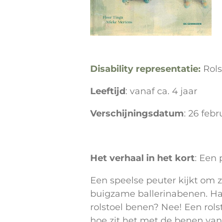
Disability representatie:
Rols
Leeftijd
: vanaf ca. 4 jaar
Verschijningsdatum
: 26 febr
Het verhaal in het kort
:
Een 
Een speelse peuter kijkt om z
buigzame ballerinabenen. Hal
rolstoel benen? Nee! Een rols
hoe zit het met de benen van