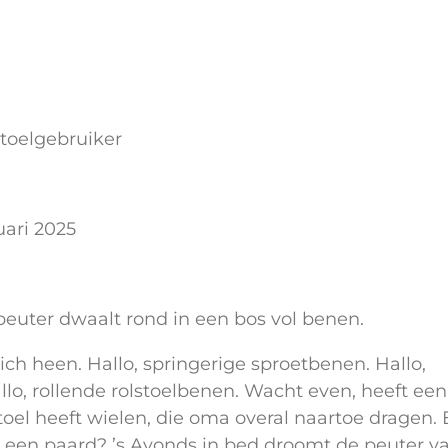
toelgebruiker
uari 2025
peuter dwaalt rond in een bos vol benen.
ich heen. Hallo, springerige sproetbenen. Hallo,
lo, rollende rolstoelbenen. Wacht even, heeft een
toel heeft wielen, die oma overal naartoe dragen. 
 een paard? ’s Avonds in bed droomt de peuter v