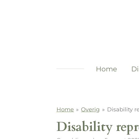
Ga
direct
naar
de
hoofdinhoud
Home
Di
Home
»
Overig
»
Disability 
Disability rep