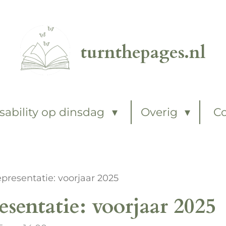
turnthepages.nl
sability op dinsdag
Overig
C
representatie: voorjaar 2025
resentatie: voorjaar 2025