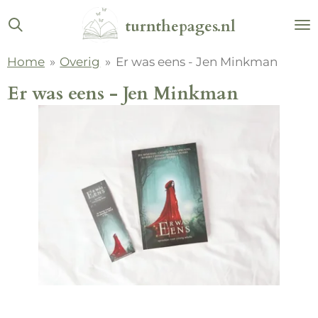
Ga
turnthepages.nl
direct
naar
Home
»
Overig
»
Er was eens - Jen Minkman
de
hoofdinhoud
Er was eens - Jen Minkman