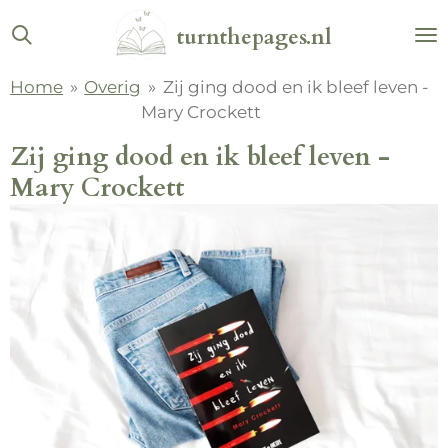
Ga
turnthepages.nl
direct
naar
Home
»
Overig
»
Zij ging dood en ik bleef leven -
de
Mary Crockett
hoofdinhoud
Zij ging dood en ik bleef leven -
Mary Crockett