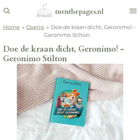
Ga
turnthepages.nl
direct
naar
Home
»
Overig
»
Doe de kraan dicht, Geronimo! -
de
Geronimo Stilton
hoofdinhoud
Doe de kraan dicht, Geronimo! -
Geronimo Stilton