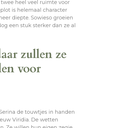
l twee heel veel ruimte voor
plot is helemaal character
meer diepte. Sowieso groeien
og een stuk sterker dan ze al
aar zullen ze
len voor
Serina de touwtjes in handen
euw Viridia. De wetten
n. Ze willen hun eigen zegje