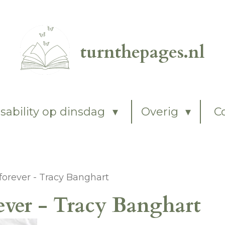
turnthepages.nl
sability op dinsdag
Overig
C
 forever - Tracy Banghart
orever - Tracy Banghart