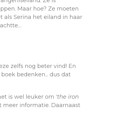
angeniseiland. Ze is
snappen. Maar hoe? Ze moeten
als Serina het eiland in haar
wachtte…
eze zelfs nog beter vind! En
l boek bedenken... dus dat
 het is wel leuker om
'
the iron
t meer informatie. Daarnaast