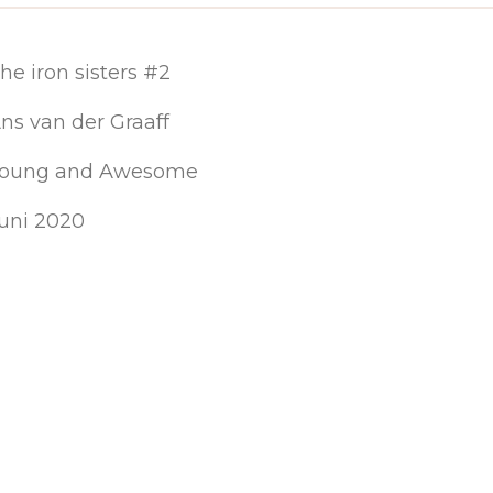
he iron sisters #2
ns van der Graaff
oung and Awesome
uni 2020