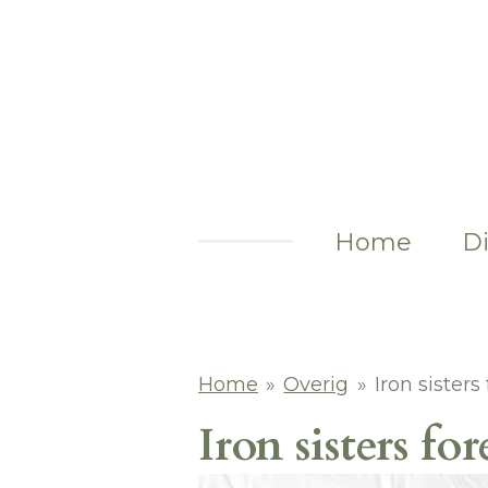
Ga
direct
naar
de
hoofdinhoud
Home
Di
Home
»
Overig
»
Iron sisters
Iron sisters f