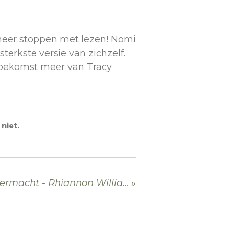
 meer stoppen met lezen! Nomi
terkste versie van zichzelf.
 toekomst meer van Tracy
niet.
Ottilie en de monstermacht - Rhiannon Williams
»