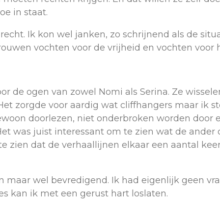
e in staat.
cht. Ik kon wel janken, zo schrijnend als de situ
vrouwen vochten voor de vrijheid en vochten voor 
or de ogen van zowel Nomi als Serina. Ze wisselen
Het zorgde voor aardig wat cliffhangers maar ik s
k gewoon doorlezen, niet onderbroken worden door 
! Het was juist interessant om te zien wat de and
e zien dat de verhaallijnen elkaar een aantal kee
n maar wel bevredigend. Ik had eigenlijk geen v
es kan ik met een gerust hart loslaten.