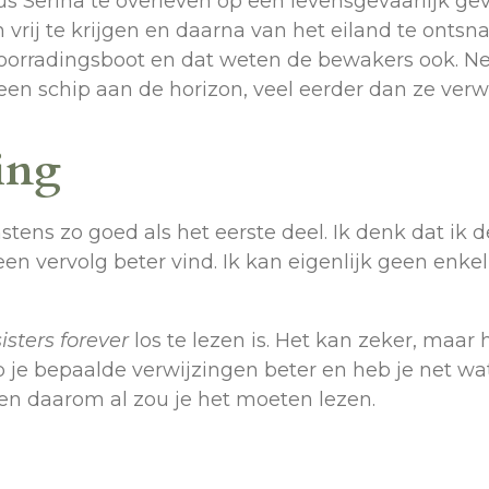
s Serina te overleven op een levensgevaarlijk gev
 vrij te krijgen en daarna van het eiland te ont
rradingsboot en dat weten de bewakers ook. Net 
e een schip aan de horizon, veel eerder dan ze ver
ing
stens zo goed als het eerste deel. Ik denk dat ik d
 een vervolg beter vind. Ik kan eigenlijk geen enke
sisters forever
los te lezen is. Het kan zeker, maar
 je bepaalde verwijzingen beter en heb je net wa
een daarom al zou je het moeten lezen.