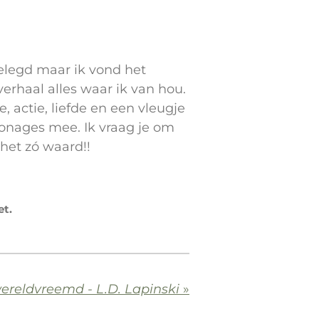
ggelegd maar ik vond het
erhaal alles waar ik van hou.
 actie, liefde en een vleugje
onages mee. Ik vraag je om
 het zó waard!!
et.
ereldvreemd - L.D. Lapinski
»