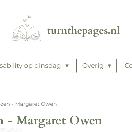
turnthepages.nl
sability op dinsdag
Overig
C
zen - Margaret Owen
n - Margaret Owen