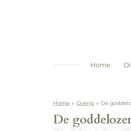
Ga
direct
naar
de
hoofdinhoud
Home
Di
Home
»
Overig
»
De goddelo
De goddeloze