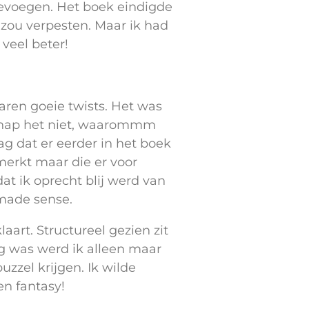
oevoegen. Het boek eindigde
 zou verpesten. Maar ik had
 veel beter!
waren goeie twists. Het was
k snap het niet, waarommm
ag dat er eerder in het boek
emerkt maar die er voor
dat ik oprecht blij werd van
l made sense.
art. Structureel gezien zit
ng was werd ik alleen maar
zzel krijgen. Ik wilde
en fantasy!