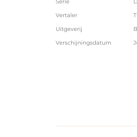
Serie
D
Vertaler
T
Uitgeverij
B
Verschijningsdatum
J