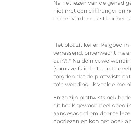
Na het lezen van de genadig
niet met een cliffhanger en h
er niet verder naast kunnen zi
Het plot zit kei en keigoed in
verrassend, onverwacht maar 
dan?!!" Na de nieuwe wending 
(soms zelfs in het eerste dee
zorgden dat de plottwists natu
zo'n wending. Ik voelde me ni
En zo zijn plottwists ook bed
dit boek gewoon heel goed in
aangespoord om door te lezen
doorlezen en kon het boek am