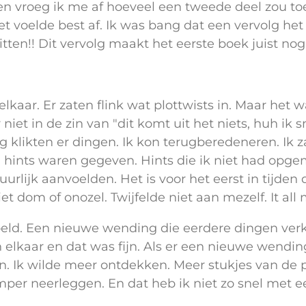
en vroeg ik me af hoeveel een tweede deel zou t
et voelde best af. Ik was bang dat een vervolg het
tten!! Dit vervolg maakt het eerste boek juist nog
 elkaar. Er zaten flink wat plottwists in. Maar het 
niet in de zin van "dit komt uit het niets, huh i
klikten er dingen. Ik kon terugberedeneren. Ik z
l) hints waren gegeven. Hints die ik niet had opg
urlijk aanvoelden. Het is voor het eerst in tijden 
et dom of onozel. Twijfelde niet aan mezelf. It al
oeld. Een nieuwe wending die eerdere dingen verkla
 elkaar en dat was fijn. Als er een nieuwe wendi
. Ik wilde meer ontdekken. Meer stukjes van de pu
per neerleggen. En dat heb ik niet zo snel met e