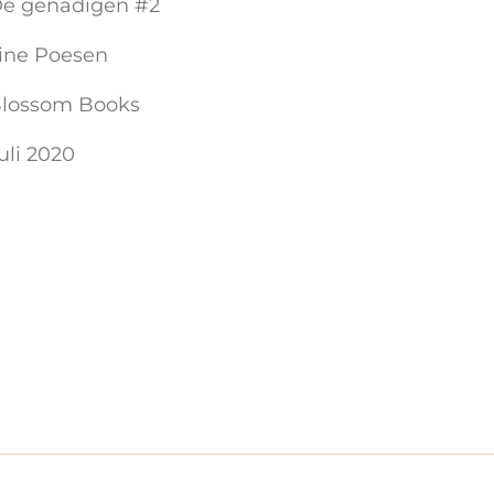
e genadigen #2
ine Poesen
lossom Books
uli 2020