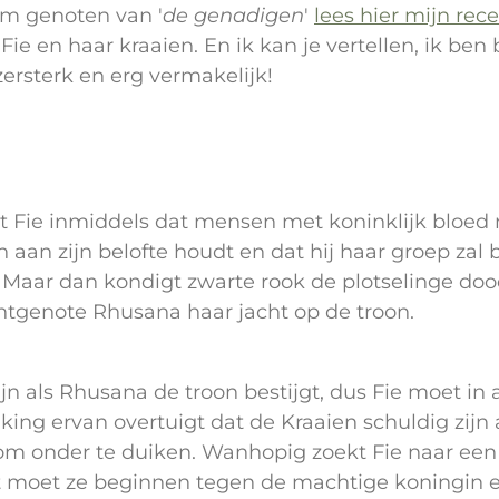
rm genoten van '
de genadigen
'
lees hier mijn rec
ie en haar kraaien. En ik kan je vertellen, ik ben
jzersterk en erg vermakelijk!
t Fie inmiddels dat mensen met koninklijk bloed n
ch aan zijn belofte houdt en dat hij haar groep za
. Maar dan kondigt zwarte rook de plotselinge do
htgenote Rhusana haar jacht op de troon.
zijn als Rhusana de troon bestijgt, dus Fie moet in
lking ervan overtuigt dat de Kraaien schuldig zij
 om onder te duiken. Wanhopig zoekt Fie naar ee
 moet ze beginnen tegen de machtige koningin 