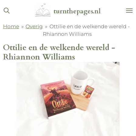
Ga
turnthepages.nl
direct
naar
Home
»
Overig
»
Ottilie en de welkende wereld -
de
Rhiannon Williams
hoofdinhoud
Ottilie en de welkende wereld -
Rhiannon Williams