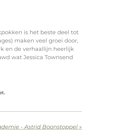
kpokken
is het beste deel tot
ages) maken veel groei door,
 en de verhaallijn heerlijk
euwd wat Jessica Townsend
et.
demie - Astrid Boonstoppel
»