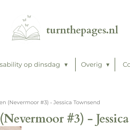
turnthepages.nl
sability op dinsdag
Overig
C
n (Nevermoor #3) ‐ Jessica Townsend
Nevermoor #3) ‐ Jessic