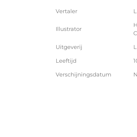
Vertaler
L
H
Illustrator
C
Uitgeverij
L
Leeftijd
1
Verschijningsdatum
N