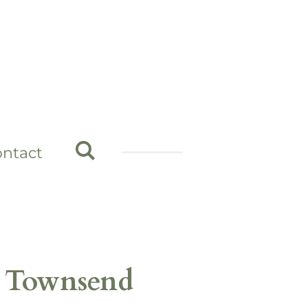
ontact
a Townsend