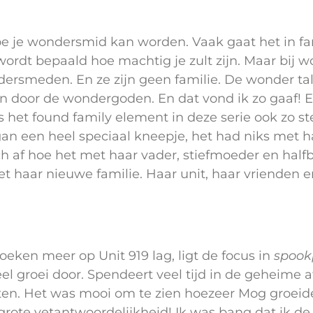
 hoe je wondersmid kan worden. Vaak gaat het in f
wordt bepaald hoe machtig je zult zijn. Maar bij 
dersmeden. En ze zijn geen familie. De wonder t
 door de wondergoden. En dat vond ik zo gaaf! Ei
s het found family element in deze serie ook zo st
an een heel speciaal kneepje, het had niks met haa
h af hoe het met haar vader, stiefmoeder en halfb
met haar nieuwe familie. Haar unit, haar vrienden 
eken meer op Unit 919 lag, ligt de focus in
spook
l groei door. Spendeert veel tijd in de geheime a
ten. Het was mooi om te zien hoezeer Mog groeid
rote vetantwoordelijkheid! Ik was bang dat ik de