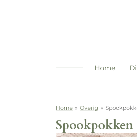
Ga
direct
naar
de
hoofdinhoud
Home
Di
Home
»
Overig
»
Spookpokke
Spookpokken (