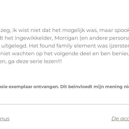
 zeg, ik wist niet dat het mogelijk was, maar
spoo
t het ingewikkelder, Morrigan (en andere person
itgelegd. Het found family element was ijzersterk
n niet wachten op het volgende deel en ben beni
n, ga deze serie lezen!!!
ensie exemplaar ontvangen. Dit beïnvloedt mijn mening ni
inus
De aca