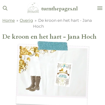
Ga
turnthepages.nl
direct
naar
Home
»
Overig
»
De kroon en het hart - Jana
de
Hoch
hoofdinhoud
De kroon en het hart - Jana Hoch